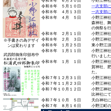
令和８年 ６月３０日
小野江神
令和８年 ５月１０日
一志支部
令和８年 ４月１３日
一志支部
令和８年 ４月 ５日
小野江神
森神社、
の例祭を
令和８年 ２月１１日
小野江神
令和８年 ２月 ３日
小野江神
※手書きの為デザイ
令和８年 １月２５日
東小野江
ンは変わります
令和８年 １月１１日
小野江神
武四郎御朱印頒布中
行いまし
令和８年 １月 １日
小野江神
賀神社、
た。
令和７年１２月３１日
小野江神
令和７年１１月２３日
小野江神
令和７年１０月１２日
小野江神
比神社に
令和７年１０月 ５日
天白神社
令和７年 ８月１６日
小野江町