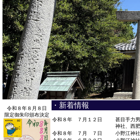
・新着情報
令和８年８月８日
限定御朱印頒布決定
令和８年 ７月１２日
甚目手力
神社、西
令和８年 ７月 ７日
小野江神