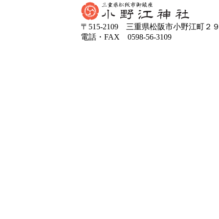
ル戦で1点を先取し
〒515-2109 三重県松阪市小野江町２
んだ日本チームの活
電話・FAX 0598-56-3109
たでしょう。神風が
カーの応援以上に暑
てお過ごし下さい。
文月（みふづき、ふ
七月七日の七夕に詩
風習があるからとい
し、七夕の行事は奈
元々日本にはないも